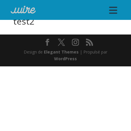
test2
Design de
Elegant Themes
| Propulsé par
WordPress